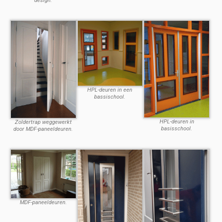
design.
HPL-deuren in een
bassischool.
HPL-deuren in
Zoldertrap weggewerkt
basisschool.
door MDF-paneeldeuren.
MDF-paneeldeuren.