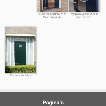
Moderne voordeur met
Moderne voordeur naar
RVS verwerking.
eigen ontwerp.
Rustieke voordeur
Pagina’s